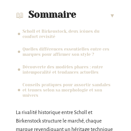
Sommaire
Scholl et Birkenstock, deux icônes du
confort revisité
Quelles différences essentielles entre ces
marques pour affirmer son style ?
Découverte des modèles phares : entre
intemporalité et tendances actuelles
Conseils pratiques pour assortir sandales
et tenues selon sa morphologie et son
univers
La rivalité historique entre Scholl et
Birkenstock structure le marché, chaque
marque revendiquant un héritage technique