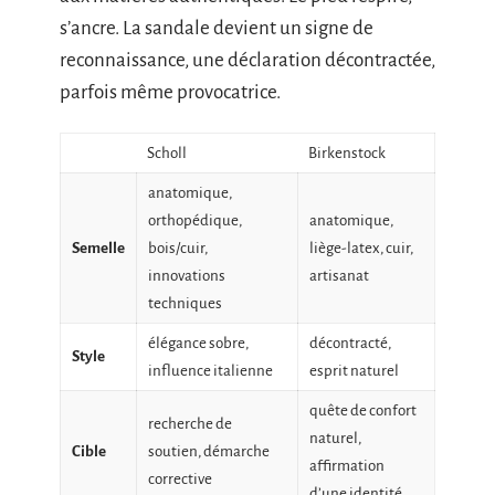
s’ancre. La sandale devient un signe de
reconnaissance, une déclaration décontractée,
parfois même provocatrice.
Scholl
Birkenstock
anatomique,
orthopédique,
anatomique,
Semelle
bois/cuir,
liège-latex, cuir,
innovations
artisanat
techniques
élégance sobre,
décontracté,
Style
influence italienne
esprit naturel
quête de confort
recherche de
naturel,
Cible
soutien, démarche
affirmation
corrective
d’une identité