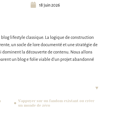
18 juin 2026
log lifestyle classique. La logique de construction
rente, un socle de lore documenté et une stratégie de
ui dominent la découverte de contenu. Nous allons
parent un blog e folie viable d’un projet abandonné
n
S’appuyer sur un fandom existant ou créer
un monde de zéro