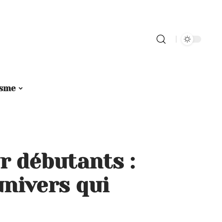
isme
ur débutants :
univers qui