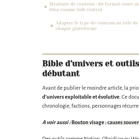
Stratégie de contenu : du format court a
blog comme hub central
Adapter le type de contenu au rôle de
chaque plateforme
Bible d’univers et outil
débutant
Avant de publier le moindre article, la pri
d’univers exploitable et évolutive
. Ce doc
chronologie, factions, personnages récurr
A voir aussi :
Bouton visage : causes souven
Des outils comme Notion, Obsidian ou Wor