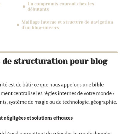
u
Un compromis courant chez les
débutants
Maillage interne et structure de navigation
d’un blog-univers
s de structuration pour blog
orité est de bâtir ce que nous appelons une
bible
ument centralise les règles internes de votre monde :
ents, système de magie ou de technologie, géographie.
t négligées et solutions efficaces
ld Anvil permettent de créer des bases de données