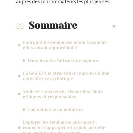
auprès des consommateurs les plus jeunes.
Sommaire
Pourquoi les tendances mode fascinent-
elles autant aujourd’hui ?
Trois leviers d’attraction majeurs :
La Gen Z et le streetwear : moteurs d’une
nouvelle ère stylistique
Mode et conscience : l’essor des choix
éthiques et responsables
Une industrie en mutation
Explorer les tendances autrement :
comment s’approprier la mode actuelle
sans renoncer à ses valeurs