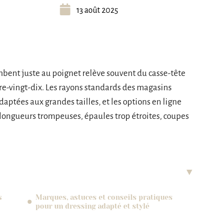
13 août 2025
bent juste au poignet relève souvent du casse-tête
e-vingt-dix. Les rayons standards des magasins
ptées aux grandes tailles, et les options en ligne
: longueurs trompeuses, épaules trop étroites, coupes
s
Marques, astuces et conseils pratiques
pour un dressing adapté et stylé