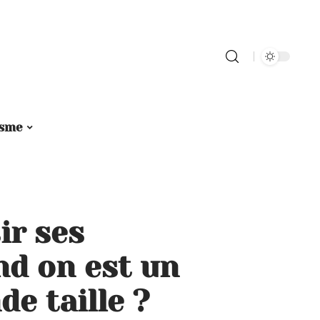
isme
ir ses
d on est un
e taille ?