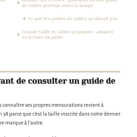
 un
Réduire les retours : pourquoi un bon guide
de tailles protège aussi la marge
Ce que les guides de tailles ne disent pas
Grande taille et tailles atypiques : adapter
sa lecture du guide
ant de consulter un guide de
 connaître ses propres mensurations revient à
38 parce que c’est la taille inscrite dans notre dernier
ne marque à l’autre.