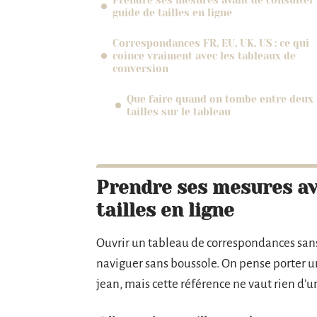
Prendre ses mesures avant de consulter
guide de tailles en ligne
Correspondances FR, EU, UK, US : ce qui
coince vraiment avec les tableaux de
conversion
Que faire quand on tombe entre deux
tailles sur le tableau
Prendre ses mesures av
tailles en ligne
Ouvrir un tableau de correspondances sans
naviguer sans boussole. On pense porter un 
jean, mais cette référence ne vaut rien d’u