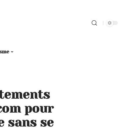
isme
êtements
com pour
e sans se