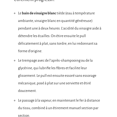
Le
bain de vinaigre blanc
tiède (eau à température
ambiante, vinaigre blanc en quantité généreuse)
pendant une à deux heures. L’acidité du vinaigre aide à
détendre les écailles. On étire ensuite le pull
délicatement à plat, sans tordre, en lui redonnant sa
forme d’origine.
Le trempage avec de l’après-shampooing ou de la
glycérine, qui lubrifie les fibres et facilite leur
glissement. Le pull est ensuite essoré sans essorage
mécanique, posé à plat sur une serviette et étiré
doucement.
Le passage à la vapeur, en maintenant le fer à distance
du tissu, combiné à un étirement manuel section par
section.