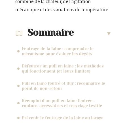
combiné de la chaleur, de l’agitation
mécanique et des variations de température.
Sommaire
Feutrage de la laine : comprendre le
mécanisme pour évaluer les dégâts
Défeutrer un pull en laine : les méthodes
qui fonctionnent (et leurs limites)
Pull en laine feutré et dur : reconnaître le
point de non-retour
Réemploi d’un pull en laine feutrée :
couture, accessoires et recyclage textile
Prévenir le feutrage de la laine au lavage