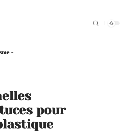
isme
elles
stuces pour
plastique