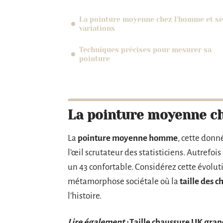
La pointure moyenne chez l’homme et s
variations
Techniques précises pour mesurer sa
pointure
La pointure moyenne ch
La
pointure moyenne homme
, cette donn
l’œil scrutateur des statisticiens. Autrefoi
un 43 confortable. Considérez cette évolu
métamorphose sociétale où la
taille des
l’histoire.
Lire également :
Taille chaussure UK gran