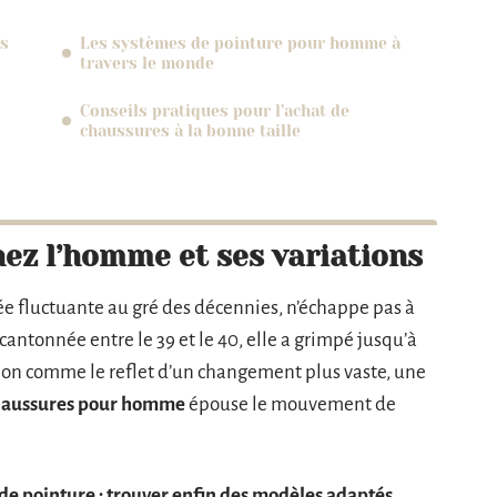
es
Les systèmes de pointure pour homme à
travers le monde
Conseils pratiques pour l’achat de
chaussures à la bonne taille
ez l’homme et ses variations
ée fluctuante au gré des décennies, n’échappe pas à
s cantonnée entre le 39 et le 40, elle a grimpé jusqu’à
tion comme le reflet d’un changement plus vaste, une
 chaussures pour homme
épouse le mouvement de
de pointure : trouver enfin des modèles adaptés